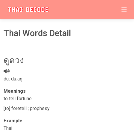
Thai Words Detail
​​ดู​ดวง​
duː duːaŋ
Meanings
to tell fortune
[to] foretell ; prophesy
Example
Thai