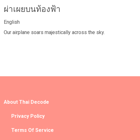
ผ่าเผยบนท้องฟ้า
English
Our airplane soars majestically across the sky.
About Thai Decode
Privacy Policy
Terms Of Service